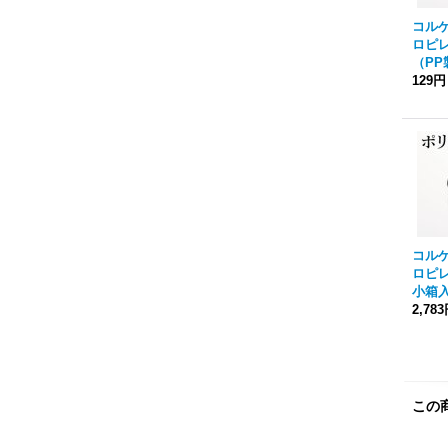
コル
ロピ
（PP
129円
コル
ロピ
小箱入
2,78
この