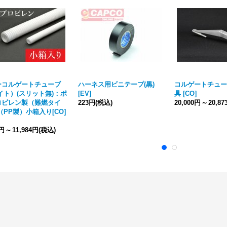
ーコルゲートチューブ
ハーネス用ビニテープ(黒)
コルゲートチュー
イト）(スリット無)：ポ
[
EV
]
具
[
CO
]
ロピレン製（難燃タイ
223円
(税込)
20,000円
～
20,8
（PP製）小箱入り[CO]
4円
～
11,984円
(税込)