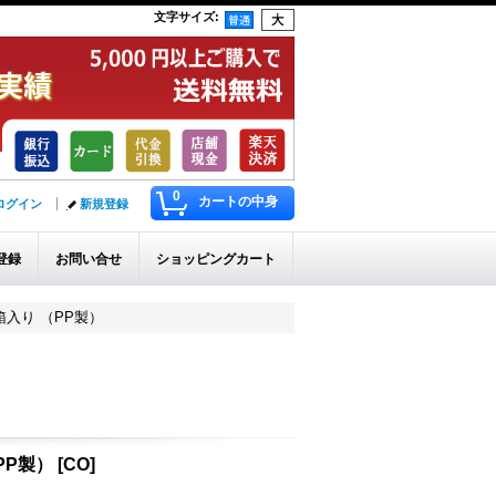
文字サイズ
:
0
カートの中身
ログイン
新規登録
登録
お問い合せ
ショッピングカート
入り （PP製）
PP製）
[
CO
]