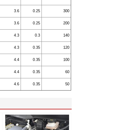
3.6
0.25
300
3.6
0.25
200
4.3
0.3
140
4.3
0.35
120
4.4
0.35
100
4.4
0.35
60
4.6
0.35
50