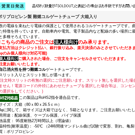
ポリプロピレン製 難燃コルゲートチューブ 大箱入り
数の電線を束ねたり電線の保護として使用されるコルゲートチューブです。
た特徴を持っています。自動車内や電気、電子製品内など配線の多い場所に
と多種そろえています。
こちらの商品のご注文は
法人様向け
のみ承ります。
支払方法はクレジット払い、銀行振り込み、楽天決済のみとさせていただき
３φのみ個人様向け対応可能)
個人様向け
ご購入された場合、ご注文をキャンセルさせていただきます。
注意お願いいたします。
自己消火性を持つ難燃コル
ゲートチューブです。
スリット入りとスリット無しが選べます。
ご注文時スリットの有無の選択にご注意願います。スリット無しを選択した場
ません！電源コードの外径にあわせたチューブを選択した場合等は、コンセ
の選択をしてください。)
この製品はRoHS2指令適合品です。
サイズ：大箱（80ｘ80ｘ26.5ｃｍ）
3φに関して、箱サイズは大箱ではなく、S箱となります。ご注意お願いいた
用用途：配線保護、ケーブル保護、パイプ保護
熱温度： 95度耐熱2万時間以上（理論値）
温特性(耐寒温度)： -50℃ （24時間後マンドレル曲げ試験で変形、割れ、亀
質：ポリプロピレン