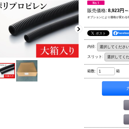
販売価格
:
8,923円～
オプションにより価格が変わる
Faceb
内径
:
スリット
:
箱数
:
箱