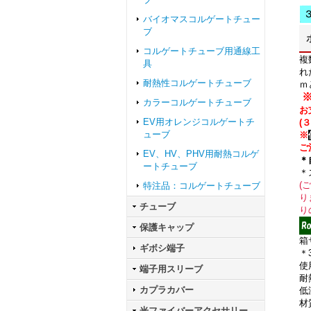
バイオマスコルゲートチュー
ブ
コルゲートチューブ用通線工
複
具
れ
耐熱性コルゲートチューブ
ｍ
※
カラーコルゲートチューブ
お
EV用オレンジコルゲートチ
(
ューブ
※
ご
EV、HV、PHV用耐熱コルゲ
＊
ートチューブ
＊
(
特注品：コルゲートチューブ
り
チューブ
り
保護キャップ
箱
ギボシ端子
＊
使
端子用スリーブ
耐
カプラカバー
低
材
光ファイバーアクセサリー