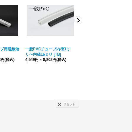
ブ用通線治
一般PVCチューブ内径3ミ
耐熱PVCチューブ内径3ミ
リ〜内径16ミリ
[
TB
]
リ〜内径16ミリ
[
TB
]
73円
(税込)
4,549円
～
8,802円
(税込)
5,464円
～
10,553円
(税込)
リセット