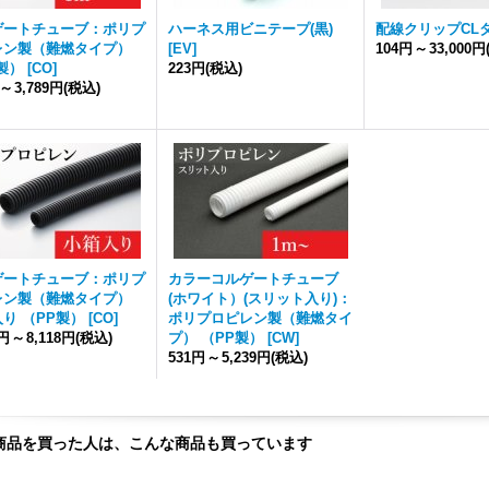
ゲートチューブ：ポリプ
ハーネス用ビニテープ(黒)
配線クリップCL
レン製（難燃タイプ）
[
EV
]
104円
～
33,000円
製）
[
CO
]
223円
(税込)
～
3,789円
(税込)
ゲートチューブ：ポリプ
カラーコルゲートチューブ
レン製（難燃タイプ）
(ホワイト）(スリット入り)：
り （PP製）
[
CO
]
ポリプロピレン製（難燃タイ
3円
～
8,118円
(税込)
プ） （PP製）
[
CW
]
531円
～
5,239円
(税込)
商品を買った人は、こんな商品も買っています