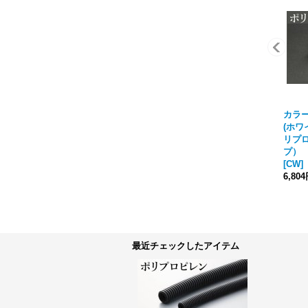
カラ
(ホワ
リプ
プ） 
[
CW
]
6,80
最近チェックしたアイテム