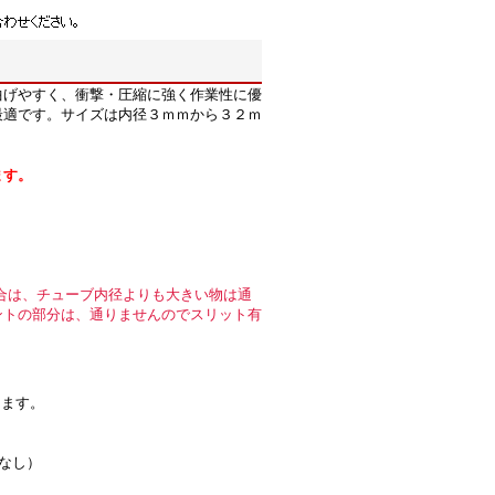
曲げやすく、衝撃・圧縮に強く作業性に優
最適です。サイズは内径３ｍｍから３２ｍ
ます。
合は、チューブ内径よりも大きい物は通
ントの部分は、通りませんのでスリット有
します。
裂なし）