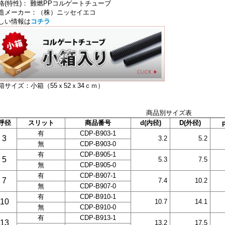
格(特性)： 難燃PPコルゲートチューブ
造メーカー：（株）ニッセイエコ
しい情報は
コチラ
箱サイズ：小箱（55ｘ52ｘ34ｃｍ）
商品別サイズ表
呼径
スリット
商品番号
d(内径)
D(外径)
有
CDP-B903-1
3
3.2
5.2
無
CDP-B903-0
有
CDP-B905-1
5
5.3
7.5
無
CDP-B905-0
有
CDP-B907-1
7
7.4
10.2
無
CDP-B907-0
有
CDP-B910-1
10
10.7
14.1
無
CDP-B910-0
有
CDP-B913-1
13
13.2
17.5