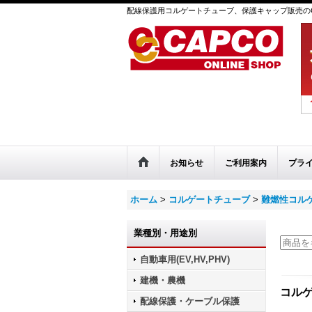
配線保護用コルゲートチューブ、保護キャップ販売のC
お知らせ
ご利用案内
プラ
ホーム
>
コルゲートチューブ
>
難燃性コル
業種別・用途別
自動車用(EV,HV,PHV)
建機・農機
コルゲ
配線保護・ケーブル保護