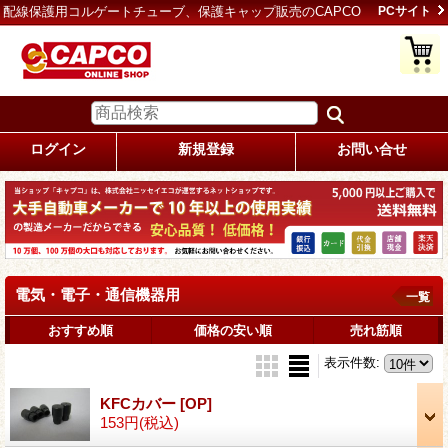
配線保護用コルゲートチューブ、保護キャップ販売のCAPCO
PCサイト
ログイン
新規登録
お問い合せ
電気・電子・通信機器用
一覧
おすすめ順
価格の安い順
売れ筋順
表示件数
:
KFCカバー
[OP]
153円
(税込)