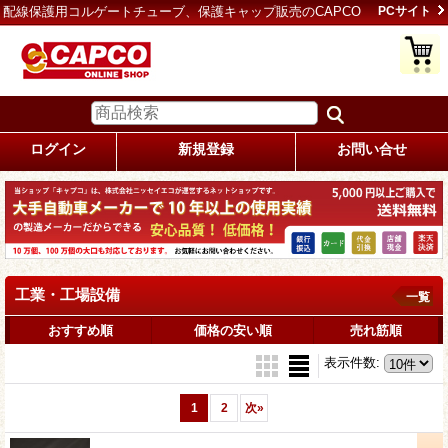
配線保護用コルゲートチューブ、保護キャップ販売のCAPCO
PCサイト
ログイン
新規登録
お問い合せ
工業・工場設備
一覧
おすすめ順
価格の安い順
売れ筋順
表示件数
:
1
2
次
»