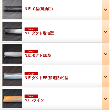
N.E.-C型(耐油用)
N.E.ダクト耐油型
N.E.ダクトEE型
N.E.ダクトEF(静電防止)型
N.E.-ライン