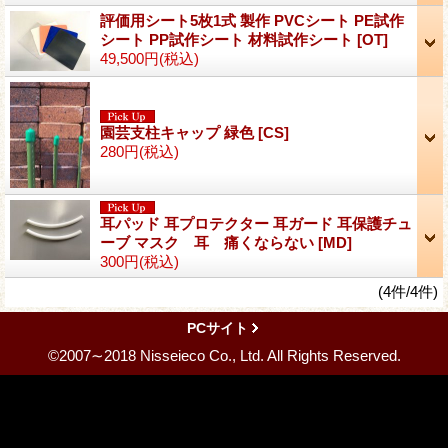
評価用シート5枚1式 製作 PVCシート PE試作
シート PP試作シート 材料試作シート
[OT]
49,500円
(税込)
園芸支柱キャップ 緑色
[CS]
280円
(税込)
耳パッド 耳プロテクター 耳ガード 耳保護チュ
ーブ マスク 耳 痛くならない
[MD]
300円
(税込)
(4件/4件)
PCサイト
©2007∼2018 Nisseieco Co., Ltd. All Rights Reserved.