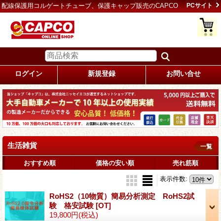
配線保護用コルゲートチューブ、保護キャップ販売のCAPCO
PCサイト
ログイン
新規登録
お問い合せ
生活雑貨
一覧
おすすめ順
価格の安い順
売れ筋順
表示件数
:
RoHS2（10物質）簡易分析測定 RoHS2試
験 格安試験
[OT]
19,800円
(税込)