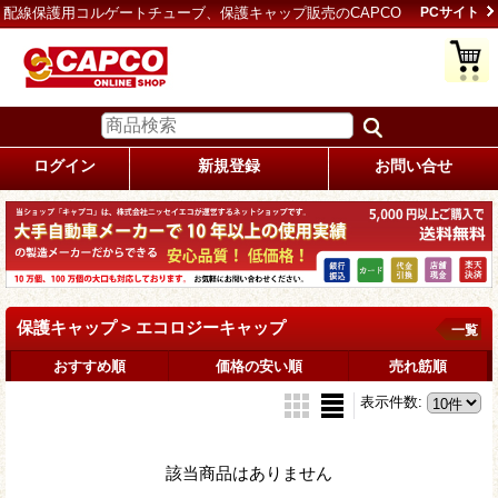
配線保護用コルゲートチューブ、保護キャップ販売のCAPCO
PCサイト
ログイン
新規登録
お問い合せ
保護キャップ > エコロジーキャップ
一覧
おすすめ順
価格の安い順
売れ筋順
表示件数
:
該当商品はありません