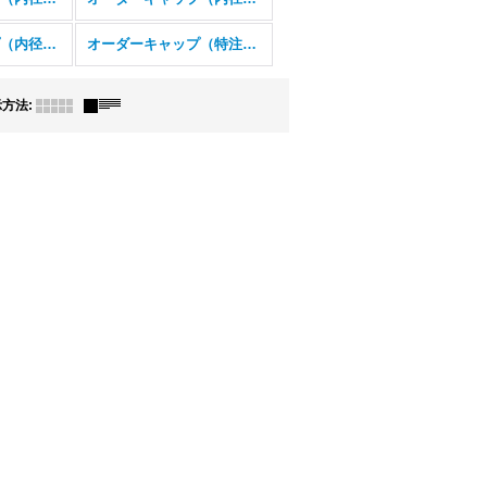
オーダーキャップ（内径34ミリ以上）
オーダーキャップ（特注品）
示方法
: