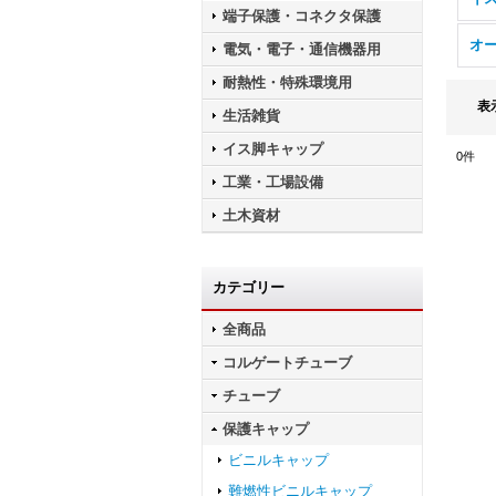
端子保護・コネクタ保護
電気・電子・通信機器用
耐熱性・特殊環境用
表
生活雑貨
イス脚キャップ
0
件
工業・工場設備
土木資材
カテゴリー
全商品
コルゲートチューブ
チューブ
保護キャップ
ビニルキャップ
難燃性ビニルキャップ