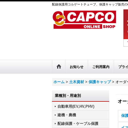
配線保護用コルゲートチューブ、保護キャップ販売のC
お知らせ
ご利用案内
プラ
ホーム
>
土木資材
>
保護キャップ
>
オーダ
業種別・用途別
オー
自動車用(EV,HV,PHV)
建機・農機
保護
配線保護・ケーブル保護
イ