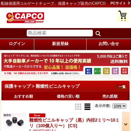
配線保護用コルゲートチューブ、保護キャップ販売のCAPCO
PCサイト
ログイン
新規登録
お問い合せ
保護キャップ > 難燃性ビニルキャップ
一覧
おすすめ順
価格の安い順
売れ筋順
表示件数
:
難燃性ビニルキャップ（黒）内径2ミリ〜10ミ
リ（100個入り〜）
[CS]