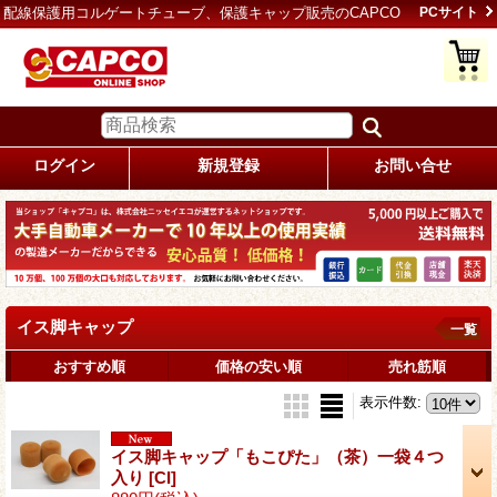
配線保護用コルゲートチューブ、保護キャップ販売のCAPCO
PCサイト
ログイン
新規登録
お問い合せ
イス脚キャップ
一覧
おすすめ順
価格の安い順
売れ筋順
表示件数
:
イス脚キャップ「もこぴた」（茶）一袋４つ
入り
[CI]