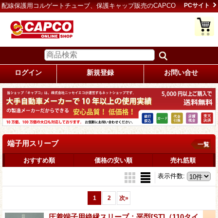
配線保護用コルゲートチューブ、保護キャップ販売のCAPCO
PCサイト
ログイン
新規登録
お問い合せ
端子用スリーブ
一覧
おすすめ順
価格の安い順
売れ筋順
表示件数
:
1
2
次
»
圧着端子用絶縁スリーブ：平型[ST]（110タイ